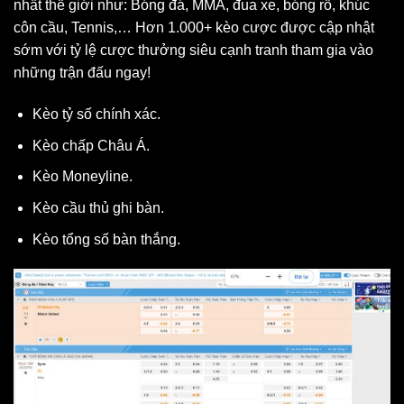
nhất thế giới như: Bóng đá, MMA, đua xe, bóng rổ, khúc
côn cầu, Tennis,… Hơn 1.000+ kèo cược được cập nhật
sớm với tỷ lệ cược thưởng siêu cạnh tranh tham gia vào
những trận đấu ngay!
Kèo tỷ số chính xác.
Kèo chấp Châu Á.
Kèo Moneyline.
Kèo cầu thủ ghi bàn.
Kèo tổng số bàn thắng.