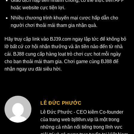
Giao dịch nạp tiền nhanh chóng, có thể thực trên APP
hoặc website cực tiện lợi.
Nhiều chương trình khuyến mại cược hấp dẫn cho
người chơi thoải mái tham gia nhận quà.
Hãy truy cập link vào BJ39.com ngay lập tức để không bỏ
lỡ bất cứ cơ hội nhận thưởng và ăn tiền nào đến từ nhà
cái. BJ88 cung cấp hàng loạt trò chơi cực hot mỗi ngày
cho bạn thoải mái tham gia. Chơi game cùng BJ88 để
nhận ngay ưu đãi siêu hời.
LÊ ĐỨC PHƯỚC
Lê Đức Phước - CEO kiêm Co-founder
của trang web bj88vn.vip là một trong
những cá nhân nổi tiếng trong lĩnh vực