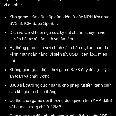
ví dụ như:
Kho game, trận đấu hấp dẫn, đến từ các NPH lớn như
SV388, ICF, Saba Sport,…
Dịch vụ CSKH đội ngũ cực kỳ đạt chuẩn, chuyên viên
tư vấn hỗ trợ rất tận tình và tận tâm.
Hệ thống giao dịch với chính sách bảo mật an toàn đa
kênh như ngân hàng, ví điện tử, USDT tiền ảo,.. miễn
phí.
Không gian giao diện chơi game BJ88 đầy đủ cực kỳ
an toàn và chất lượng.
BJ88 trả thưởng cực nhanh, cho phép rút tiền xanh chín
sau khi giành chiến thắng.
Có thể chơi game đổi thưởng độc quyền trên APP BJ88
với dung lượng chỉ từ 12MB.