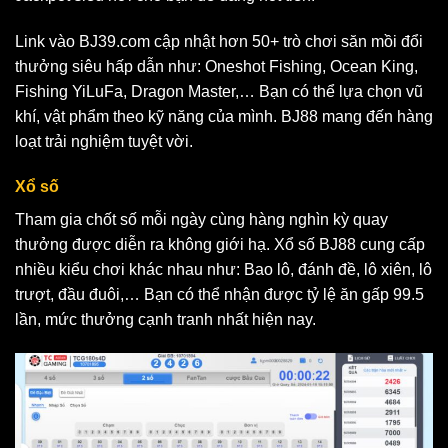
Link vào BJ39.com cập nhật hơn 50+ trò chơi săn mồi đổi
thưởng siêu hấp dẫn như: Oneshot Fishing, Ocean King,
Fishing YiLuFa, Dragon Master,… Bạn có thể lựa chọn vũ
khí, vật phẩm theo kỹ năng của mình. BJ88 mang đến hàng
loạt trải nghiệm tuyệt vời.
Xổ số
Tham gia chốt số mỗi ngày cùng hàng nghìn kỳ quay
thưởng được diễn ra không giới hạ. Xổ số BJ88 cung cấp
nhiều kiểu chơi khác nhau như: Bao lô, đánh đề, lô xiên, lô
trượt, đầu đuôi,… Bạn có thể nhận được tỷ lệ ăn gấp 99.5
lần, mức thưởng cạnh tranh nhất hiện nay.