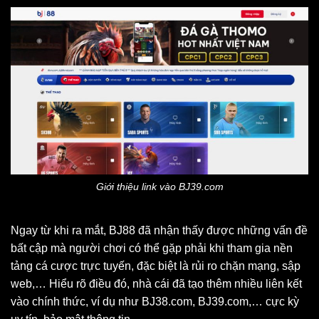
Giới thiệu link vào BJ39.com
Ngay từ khi ra mắt, BJ88 đã nhận thấy được những vấn đề
bất cập mà người chơi có thể gặp phải khi tham gia nền
tảng cá cược trực tuyến, đặc biệt là rủi ro chặn mạng, sập
web,… Hiểu rõ điều đó, nhà cái đã tạo thêm nhiều liên kết
vào chính thức, ví dụ như BJ38.com, BJ39.com,… cực kỳ