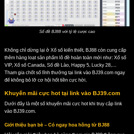
Số đề BJ88 với tỷ lệ cược cao
Không chỉ dừng lại ở Xổ số kiến thiết, BJ88 còn cung cấp
thêm hàng loạt sản phẩm lô đề hoàn toàn mới như: Xổ số
VIP, Xổ số Canada, Số đề Lào, Happy 5, Lucky 28,…
Tham gia chốt số lĩnh thưởng tại link vào BJ39.com ngay
để không bỏ lỡ cơ hội hốt tiền cực hời.
Khuyến mãi cực hot tại link vào BJ39.com
Dưới đây là một số khuyến mãi cực hot khi truy cập link
vào BJ39.com.
Giới thiệu bạn bè – Có ngay hoa hồng từ BJ88